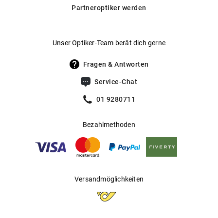
Daneben bieten wir auch selbsttönende Gläser von
Partneroptiker werden
Transitions® an, die sich automatisch an wechselnde
Hersteller
:
Luxottica Group S.p.A
Lichtverhältnisse anpassen.
Hier findest du unsere Glas-
.
Optionen im Überblick
Unser Optiker-Team berät dich gerne
Fragen & Antworten
Service-Chat
01 9280711
Bezahlmethoden
Versandmöglichkeiten