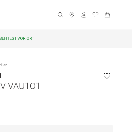
SEHTEST VOR ORT
illen
u
V VAU1O1