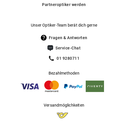
Gläser garantieren dir höchste Qualität und optimale Sicht.
Partneroptiker werden
Daneben bieten wir auch selbsttönende Gläser von
Hersteller
:
Luxottica Group S.p.A
Transitions® an, die sich automatisch an wechselnde
Lichtverhältnisse anpassen.
Hier findest du unsere Glas-
Unser Optiker-Team berät dich gerne
.
Optionen im Überblick
Fragen & Antworten
Service-Chat
01 9280711
Bezahlmethoden
Versandmöglichkeiten