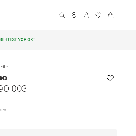
SEHTEST VOR ORT
Brillen
no
9O 003
ben