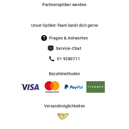
Daneben bieten wir auch selbsttönende Gläser von
Partneroptiker werden
Transitions® an, die sich automatisch an wechselnde
Hersteller
:
Kering Eyewear DACH GmbH
Lichtverhältnisse anpassen.
Hier findest du unsere Glas-
.
Optionen im Überblick
Unser Optiker-Team berät dich gerne
Fragen & Antworten
Service-Chat
01 9280711
Bezahlmethoden
Versandmöglichkeiten