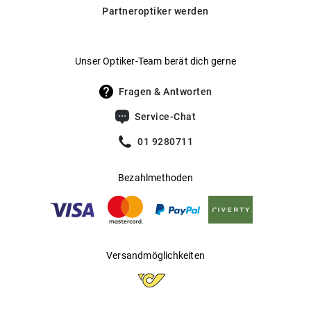
Transitions® an, die sich automatisch an wechselnde
Partneroptiker werden
Lichtverhältnisse anpassen.
Hier findest du unsere Glas-
Hersteller
:
Luxottica Group S.p.A
.
Optionen im Überblick
Unser Optiker-Team berät dich gerne
Fragen & Antworten
Service-Chat
01 9280711
Bezahlmethoden
Versandmöglichkeiten