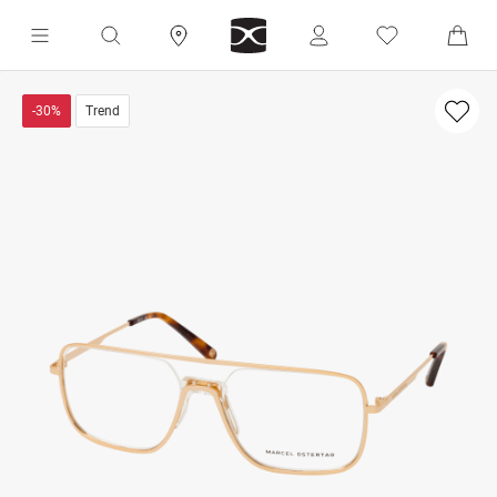
-30%
Trend