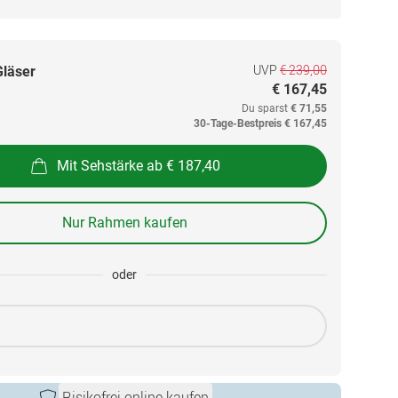
UVP
€ 239,00
Gläser
€ 167,45
Du sparst
€ 71,55
30-Tage-Bestpreis
€ 167,45
Mit Sehstärke ab € 187,40
Nur Rahmen kaufen
oder
Risikofrei online kaufen