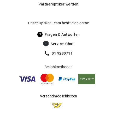
Daneben bieten wir auch selbsttönende Gläser von
Partneroptiker werden
Transitions® an, die sich automatisch an wechselnde
Hersteller
:
Safilo GmbH
Lichtverhältnisse anpassen.
Hier findest du unsere Glas-
.
Optionen im Überblick
Unser Optiker-Team berät dich gerne
Fragen & Antworten
Service-Chat
01 9280711
Bezahlmethoden
Versandmöglichkeiten