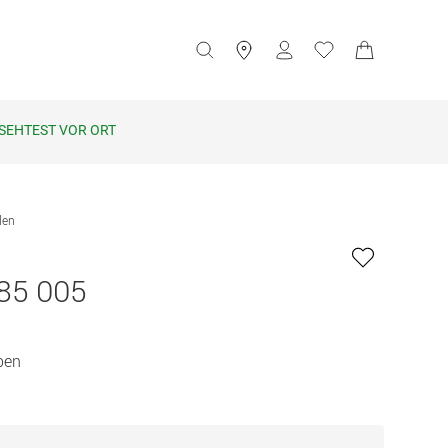
SEHTEST VOR ORT
len
85 005
ben