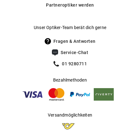
Daneben bieten wir auch selbsttönende Gläser von
Partneroptiker werden
Transitions® an, die sich automatisch an wechselnde
Hersteller
:
Marchon Germany GmbH
Lichtverhältnisse anpassen.
Hier findest du unsere Glas-
.
Optionen im Überblick
Unser Optiker-Team berät dich gerne
Fragen & Antworten
Service-Chat
01 9280711
Bezahlmethoden
Versandmöglichkeiten