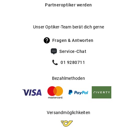
Daneben bieten wir auch selbsttönende Gläser von
Partneroptiker werden
Transitions® an, die sich automatisch an wechselnde
Hersteller
:
Aoyama Optical Germany GmbH
Lichtverhältnisse anpassen.
Hier findest du unsere Glas-
.
Optionen im Überblick
Unser Optiker-Team berät dich gerne
Fragen & Antworten
Service-Chat
01 9280711
Bezahlmethoden
Versandmöglichkeiten