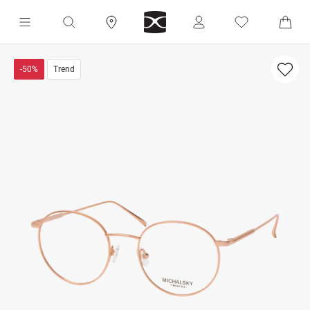
-50%
Trend