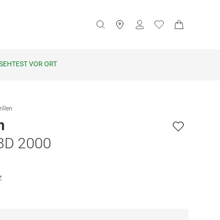
SEHTEST VOR ORT
illen
n
8D 2000
z