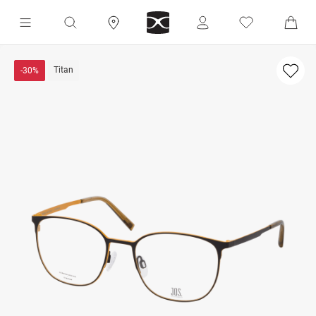
Titan
-30%