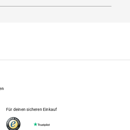
Sonnenbrillen und Korrektionsbrillen mit
en
Für deinen sicheren Einkauf