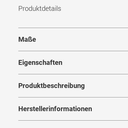
Produktdetails
Maße
Stegbreite
:
19
mm
Eigenschaften
Marke
:
Mister Spex Collection
Produktbeschreibung
Produktnummer
:
6841807
Rahmenfarbe
:
Schwarz / Roségold
Herstellerinformationen
Filigrane Eleganz in fancy Double-Tone
Schwebt ultraleicht auf der Nase und ve
Rahmenmaterial
:
Metall
Brillenbreite
:
130
mm
Gestell in Roségold und Schwarz