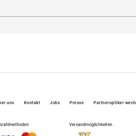
Hersteller
:
Aoyama Optical Germany GmbH
heitsverordnung (GPSR)
:
rmann-Blankenstein-Straße 24, 10249, Berlin, Deutschland
eden Nasenrücken an
Sie
.
hier
ber uns
Kontakt
Jobs
Presse
Partneroptiker werd
ezahlmethoden
Versandmöglichkeiten