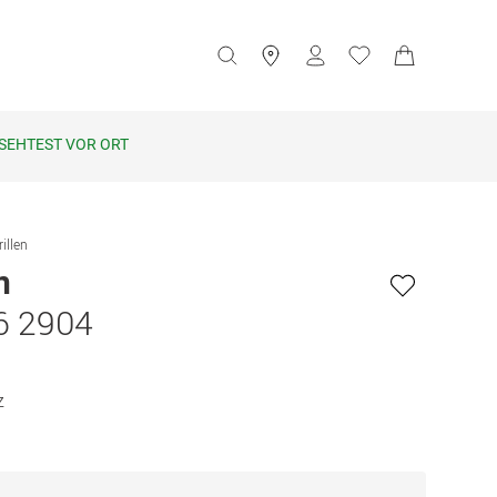
SEHTEST VOR ORT
illen
n
6 2904
z