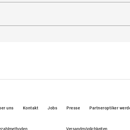
itsichtfähig
:
Ja
Glasbreite
:
51
mm
steller
:
Luxottica Group S.p.A
heitsverordnung (GPSR)
:
dorna 3, 20123, Milan, Italien
eden Nasenrücken an
en/brands/customer-care/
ber uns
Kontakt
Jobs
Presse
Partneroptiker werd
ezahlmethoden
Versandmöglichkeiten