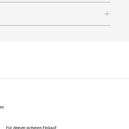
Bügellänge
:
145
mm
en
Für deinen sicheren Einkauf