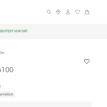
SEHTEST VOR ORT
llen
6100
z
erhältlich