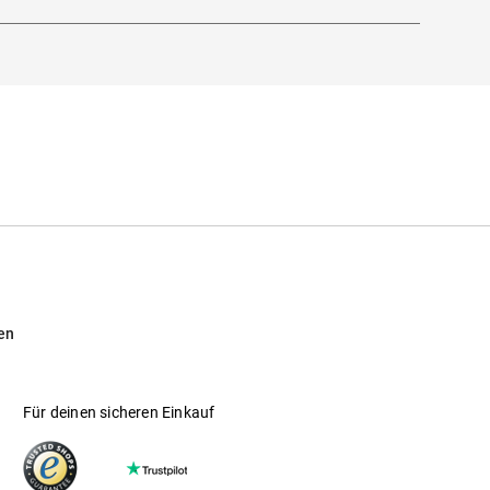
.
Hier findest du unsere Glas-Optionen im
en
Für deinen sicheren Einkauf