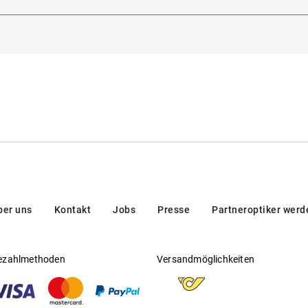
die sich automatisch an wechselnde Lichtverhältnisse anpassen
Schwäbisch Gmünd, Deutschland
ber uns
Kontakt
Jobs
Presse
Partneroptiker werd
ezahlmethoden
Versandmöglichkeiten