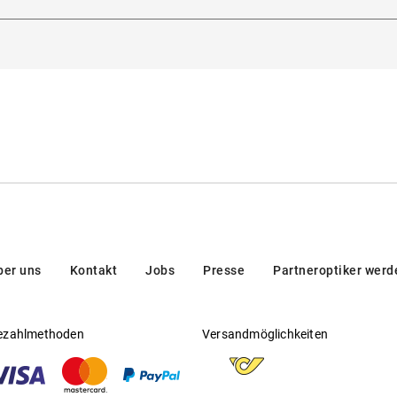
dorna 3, 20123, Milan, Italien
Gewichts
en/brands/customer-care/
t für exklusiven Look
ber uns
Kontakt
Jobs
Presse
Partneroptiker werd
enauflage
ezahlmethoden
Versandmöglichkeiten
 eingesetzt