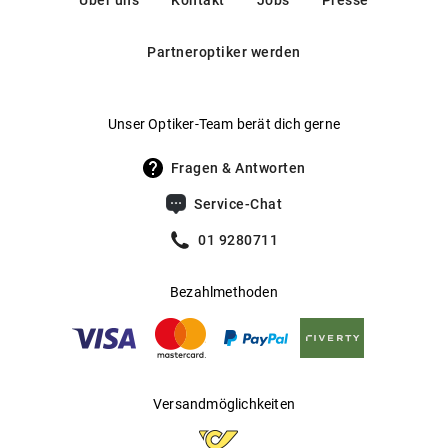
Über uns
Kontakt
Jobs
Presse
Angenehmer Sitz dank vorgeformter Nasenauflage
care/
Gleitsichtfähig
:
Ja
Partneroptiker werden
Mehr über
erfahren Sie
.
Ray-Ban
hier
Hersteller
:
Luxottica Group S.p.A
Unser Optiker-Team berät dich gerne
Fragen & Antworten
Service-Chat
01 9280711
Bezahlmethoden
Versandmöglichkeiten