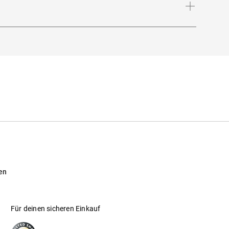
ollständigen!
GmbH
en
Für deinen sicheren Einkauf