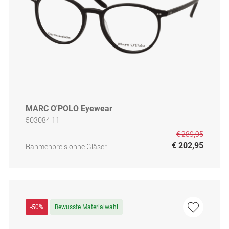
MARC O'POLO Eyewear
503084 11
€ 289,95
€ 202,95
Rahmenpreis ohne Gläser
-50%
Bewusste Materialwahl