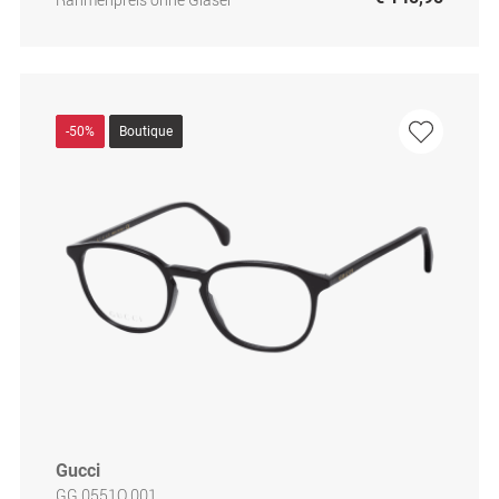
-50%
Boutique
Gucci
GG 0551O 001