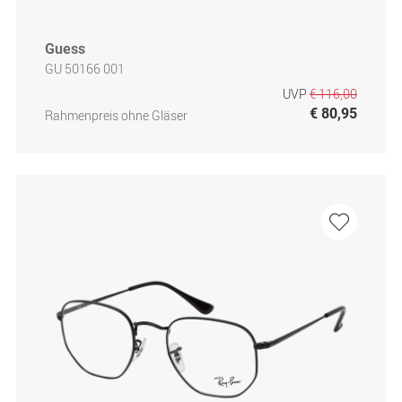
Guess
GU 50166 001
UVP
€ 116,00
€ 80,95
Rahmenpreis ohne Gläser