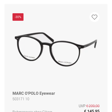
-30%
MARC O'POLO Eyewear
503171 10
UVP
€ 209,00
€ 145,95
Rahmenpreis ohne Gläser