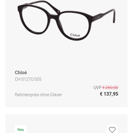
Chloé
CH 0127O 005
UVP
€ 260,00
€ 137,95
Rahmenpreis ohne Gläser
Neu