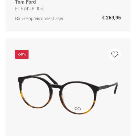
Tom Ford
FT 5742-B 005
€ 269,95
Rahmenpreis ohne Gläser
-50%