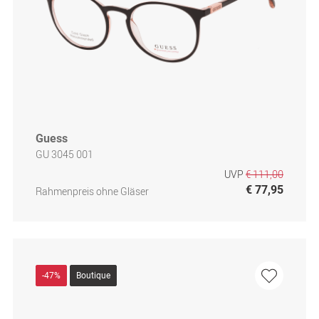
Guess
GU 3045 001
UVP
€ 111,00
€ 77,95
Rahmenpreis ohne Gläser
-47%
Boutique